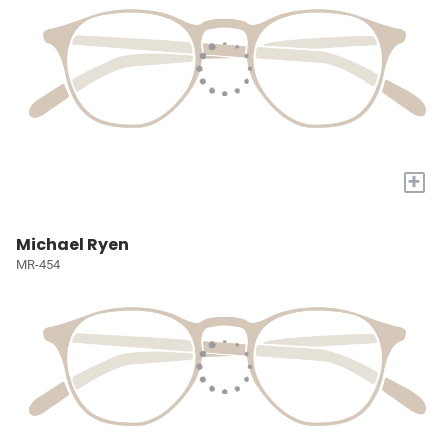
+
Michael Ryen
MR-454