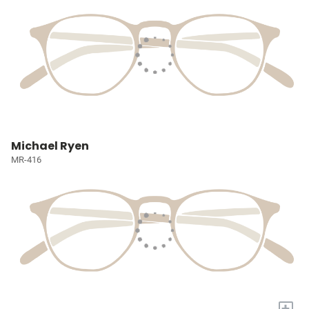
Michael Ryen
MR-416
+