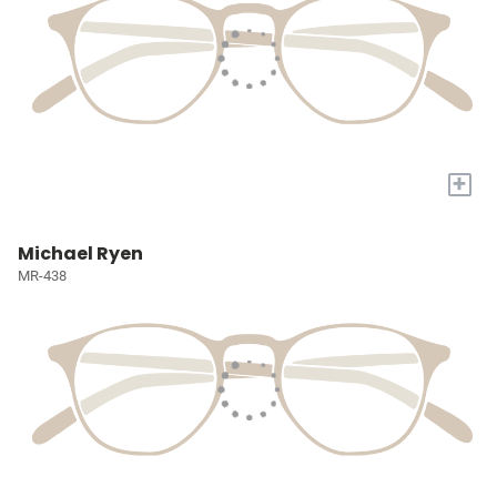
+
Michael Ryen
MR-438