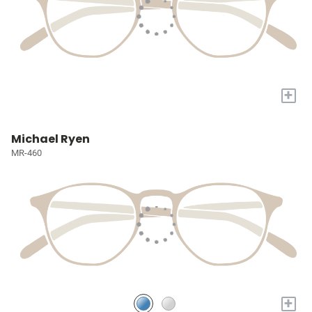
+
Michael Ryen
MR-460
+