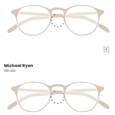
+
Michael Ryen
MR-408